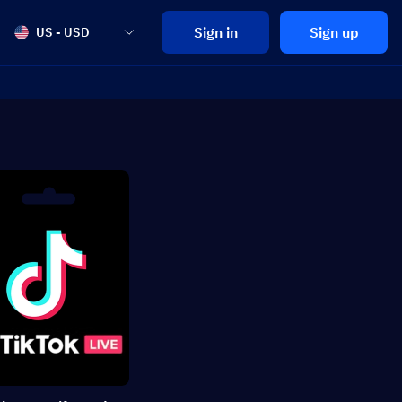
Sign in
Sign up
US - USD