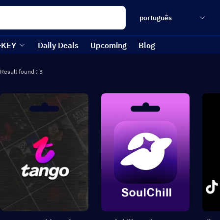
português
-KEY
Daily Deals
Upcoming
Blog
Result found : 3