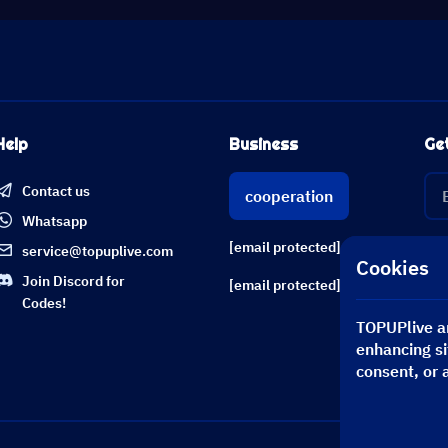
Help
Business
Ge
Contact us
cooperation
Whatsapp
[email protected]
service@topuplive.com
Cookies
Join Discord for
[email protected]
Codes!
TOPUPlive an
enhancing si
consent, or 