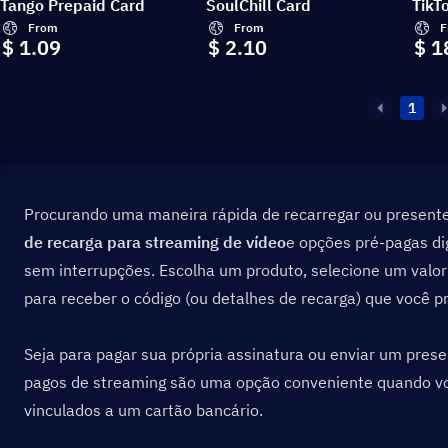
Tango Prepaid Card
SoulChill Card
TikT
From
From
F
$ 1.09
$ 2.10
$ 1
1
Procurando uma maneira rápida de recarregar ou present
de recarga para streaming de vídeo
e opções pré-pagas dig
sem interrupções. Escolha um produto, selecione um valor q
para receber o código (ou detalhes de recarga) que você pr
Seja para pagar sua própria assinatura ou enviar um prese
pagos de streaming são uma opção conveniente quando vo
vinculados a um cartão bancário.