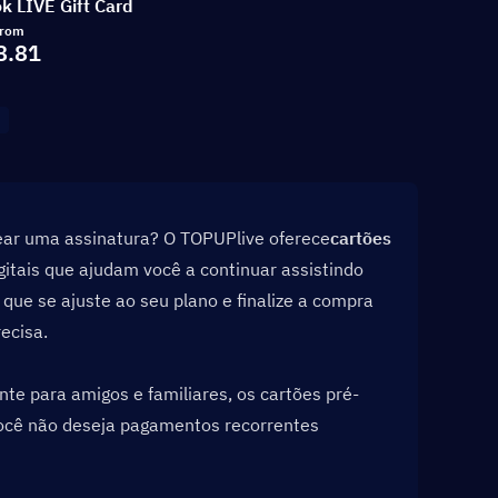
ok LIVE Gift Card
rom
8.81
ear uma assinatura? O TOPUPlive oferece
cartões 
itais que ajudam você a continuar assistindo 
ue se ajuste ao seu plano e finalize a compra 
ecisa.
nte para amigos e familiares, os cartões pré-
cê não deseja pagamentos recorrentes 