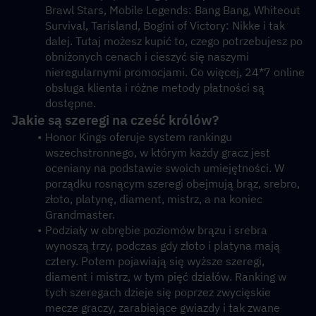
Brawl Stars, Mobile Legends: Bang Bang, Whiteout 
Survival, Tarisland, Bogini of Victory: Nikke i tak 
dalej. Tutaj możesz kupić to, czego potrzebujesz po 
obniżonych cenach i cieszyć się naszymi 
nieregularnymi promocjami. Co więcej, 24*7 online 
obsługa klienta i różne metody płatności są 
dostępne. 
Jakie są szeregi na cześć królów?
Honor Kings oferuje system rankingu 
wszechstronnego, w którym każdy gracz jest 
oceniany na podstawie swoich umiejętności. W 
porządku rosnącym szeregi obejmują brąz, srebro, 
złoto, platynę, diament, mistrz, a na koniec 
Grandmaster. 
Podziały w obrębie poziomów brązu i srebra 
wynoszą trzy, podczas gdy złoto i platyna mają 
cztery. Potem pojawiają się wyższe szeregi, 
diament i mistrz, w tym pięć działów. Ranking w 
tych szeregach dzieje się poprzez zwycięskie 
mecze graczy, zarabiające gwiazdy i tak zwane 