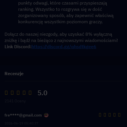
punkty odwagi, które czasami przyspieszają 
ranking. Wszystko to rozgrywa się w dość 
zorganizowany sposób, aby zapewnić właściwą 
konkurencję wszystkim poziomom graczy. 
Dołącz do naszej niezgody, aby uzyskać 8% wyłączną 
zniżkę i bądź na bieżąco z najnowszymi wiadomościami!
Link Discord:
https://discord.gg/qhsdtkgee6
Recenzje
5.0
2141 Oceny
fre****@gmail.com
2026-06-19 05:40:37