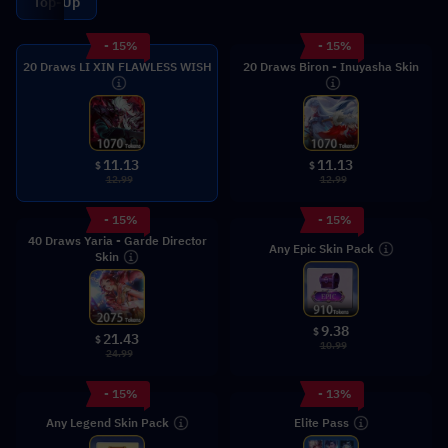
Top-Up
- 15%
- 15%
20 Draws LI XIN FLAWLESS WISH
20 Draws Biron - Inuyasha Skin
11.13
11.13
$
$
12.99
12.99
- 15%
- 15%
40 Draws Yaria - Garde Director
Any Epic Skin Pack
Skin
9.38
$
21.43
$
10.99
24.99
- 15%
- 13%
Any Legend Skin Pack
Elite Pass