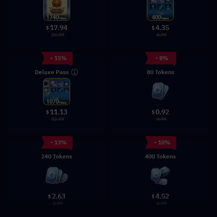
17.94
4.35
$
$
20.99
4.99
- 15%
- 8%
Deluxe Pass
80 Tokens
0.92
11.13
$
$
0.99
12.99
- 13%
- 10%
240 Tokens
400 Tokens
2.63
4.52
$
$
2.99
4.99