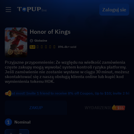
Zaloguj sie
Honor of Kings
Globalne
5.0
896.4k+ sold
Przyjazne przypomnienie: Ze względu na wielkość zamówienia
częste zakupy mogą wywołać system kontroli ryzyka platformy.
Jeśli zamówienie nie zostanie wysłane w ciągu 30 minut, możesz
skontaktować się z naszą obsługą klienta online lub kupić kod
wymienienia tokenu HOK.
 most! Invite 1 friend to receive 8% off Coupon, Up to $10; invite 2 friends to r
ZAKUP
WYDARZENIE
$55
1
Nominał