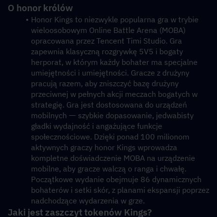
O honor królów 
Honor Kings to niezwykle popularna gra w trybie 
wieloosobowym Online Battle Arena (MOBA) 
opracowana przez Tencent Timi Studio. Gra 
zapewnia klasyczną rozgrywkę 5V5 i bogaty 
herporat, w którym każdy bohater ma specjalne 
umiejętności i umiejętności. Gracze z drużyny 
pracują razem, aby zniszczyć bazę drużyny 
przeciwnej w pełnych akcji meczach bogatych w 
strategię. Gra jest dostosowana do urządzeń 
mobilnych ᅳ szybkie dopasowanie, jedwabisty 
gładki wydajność i angażujące funkcje 
społecznościowe. Dzięki ponad 100 milionom 
aktywnych graczy honor Kings wprowadza 
kompletne doświadczenie MOBA na urządzenie 
mobilne, aby gracze walczą o ranga i chwałę. 
Początkowe wydanie obejmuje 86 dynamicznych 
bohaterów i setki skór, z planami ekspansji poprzez 
nadchodzące wydarzenia w grze. 
Jaki jest zaszczyt tokenów Kings? 