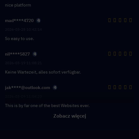
nice platform
mad****4720
2026-03-25 10:42:14
So easy to use.
nil****5827
2026-03-19 11:08:21
Keine Wartezeit, alles sofort verfügbar.
jak****@outlook.com
2026-03-09 11:54:23
This is by far one of the best Websites ever.
Zobacz więcej