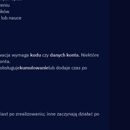
zeniu
lików
 lub nauce
ywacja wymaga 
kodu
 czy 
danych konta
. Niektóre 
onta.
 obsługuje
kumulowanie
lub dodaje czas po 
ast po zrealizowaniu; inne zaczynają działać po 