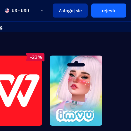
Zaloguj sie
rejestr
US - USD
og
-23%