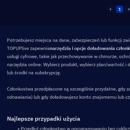
1
Potrzebujesz miejsca na dane, zabezpieczeń lub funkcji zw
TOPUPlive zapewnia
narzędzia i opcje doładowania człon
usługi cyfrowe, takie jak przechowywanie w chmurze, ochro
narzędzia online. Wybierz produkt, wybierz plan/wartość i
lub środki na subskrypcję.
Członkostwa przedpłacone są szczególnie przydatne, gdy za
odnawiania) lub gdy doładowujesz konto znajomemu lub czł
Najlepsze przypadki użycia
Przedłuż członkostwo w oprogramowaniu bez cyklicz