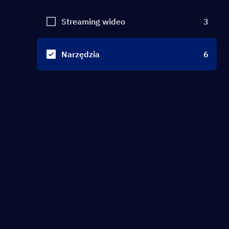
Streaming wideo
3
Narzędzia
6