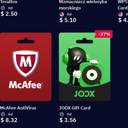
TeraBox
Wzmacniacz wieloryba
WPS 
morskiego
Card
Od
$ 2.50
Od
O
$ 5.10
$ 4
-37%
McAfee AntiVirus
JOOX Gift Card
Od
Od
$ 8.32
$ 3.56