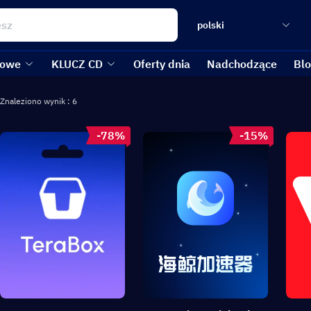
polski
kowe
KLUCZ CD
Oferty dnia
Nadchodzące
Bl
Znaleziono wynik : 6
-78%
-15%