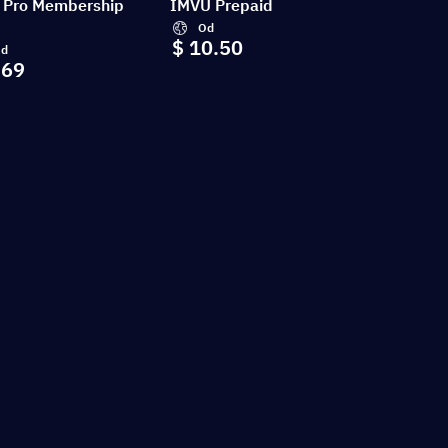
Pro Membership
IMVU Prepaid
Od
$ 10.50
d
.69