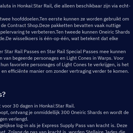
uta in Honkai:Star Rail, die alleen beschikbaar zijn via echt-
s twee hoofddoelen.Ten eerste kunnen ze worden gebruikt om 
 de Contract Shop.Deze pakketten bevatten vaak nuttige 
spelervaring te verbeteren.Ten tweede kunnen Oneiric Shards 
de.De wisselkoers is één-op-één, wat betekent dat elke 
 er Star Rail Passes en Star Rail Special Passes mee kunnen 
gen van begeerde personages en Light Cones in Warps. Voor 
hun favoriete personages of Light Cones te verkrijgen, is het 
 en efficiënte manier om zonder vertraging verder te komen.
s?
voor 30 dagen in Honkai:Star Rail.
opt, ontvang je onmiddellijk 300 Oneiric Shards en wordt de 
gen verlengd.
elijkse log-in als je Express Supply Pass van kracht is. Deze 
t. Zolang de pas van kracht is, worden Stellaire Jades die 