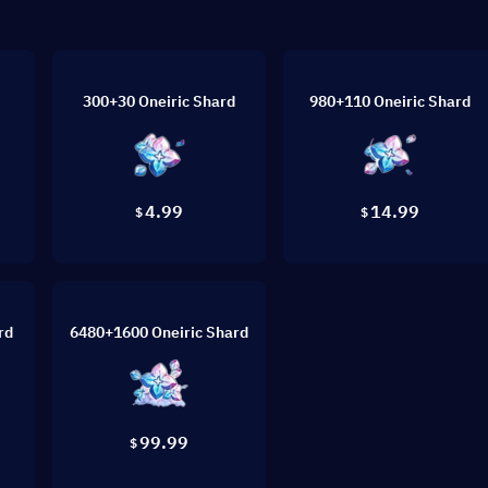
300+30 Oneiric Shard
980+110 Oneiric Shard
4.99
14.99
$
$
rd
6480+1600 Oneiric Shard
99.99
$