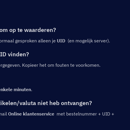
 om op te waarderen?
ormaal gesproken alleen je 
UID
  (en mogelijk server).
UID vinden?
ergegeven. Kopieer het om fouten te voorkomen.
enkele minuten
.
tikelen/valuta niet heb ontvangen?
ail 
Online klantenservice
  met bestelnummer + UID + 