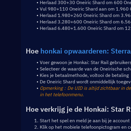
Herlaad 300+30 Oneiric Shard om 600 Oneir
Vul 980+110 Oneiric Shard aan om 1.960 On
Herlaad 1.980+260 Oneiric Shard om 3.960 
Herlaad 3.280+600 Oneiric Shard om 6.560 
Herlaad 6.480+1.600 Oneiric Shard om 12.9
Hoe 
honkai opwaarderen: Sterra
Voer gewoon je Honkai: Star Rail gebruikers
Selecteer de waarde van de Oneirische sche
Kies je betaalmethode, voltooi de betaling
De Oneiric Shard wordt onmiddellijk toegev
Opmerking：De UID is altijd zichtbaar in de
in het telefoonmenu.
Hoe verkrijg je de Honkai: Star R
Start het spel en meld je aan bij je account
Klik op het mobiele telefoonpictogram en c