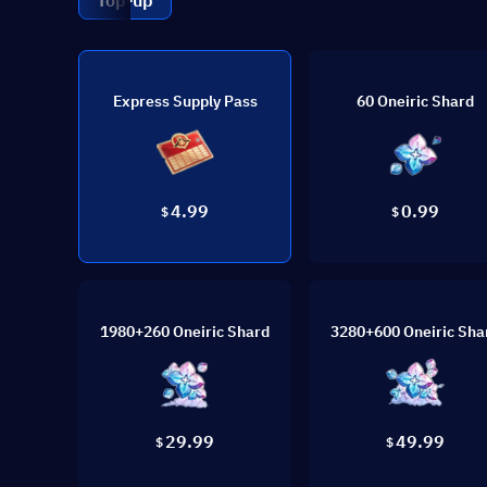
Top-up
Express Supply Pass
60 Oneiric Shard
4.99
0.99
$
$
1980+260 Oneiric Shard
3280+600 Oneiric Sha
29.99
49.99
$
$