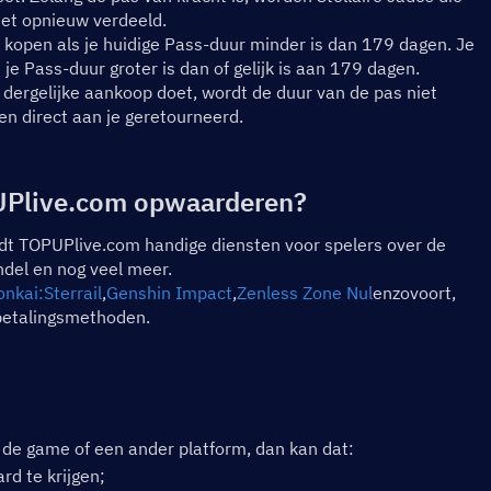
iet opnieuw verdeeld.
kopen als je huidige Pass-duur minder is dan 179 dagen. Je 
e Pass-duur groter is dan of gelijk is aan 179 dagen.
dergelijke aankoop doet, wordt de duur van de pas niet 
n direct aan je geretourneerd.
PUPlive.com opwaarderen?
iedt TOPUPlive.com handige diensten voor spelers over de 
ndel en nog veel meer.
nkai:Sterrail
,
Genshin Impact
,
Zenless Zone Nul
enzovoort, 
 betalingsmethoden.
a de game of een ander platform, dan kan dat:
rd te krijgen;