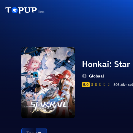
Honkai: Star 
Globaal
5.0
803.6k+ so