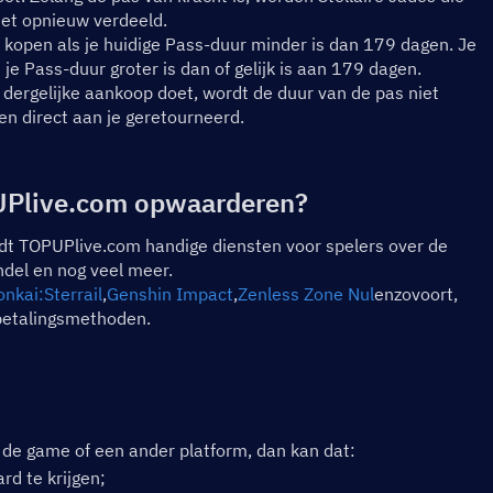
iet opnieuw verdeeld.
kopen als je huidige Pass-duur minder is dan 179 dagen. Je 
e Pass-duur groter is dan of gelijk is aan 179 dagen.
dergelijke aankoop doet, wordt de duur van de pas niet 
n direct aan je geretourneerd.
PUPlive.com opwaarderen?
iedt TOPUPlive.com handige diensten voor spelers over de 
ndel en nog veel meer.
nkai:Sterrail
,
Genshin Impact
,
Zenless Zone Nul
enzovoort, 
 betalingsmethoden.
a de game of een ander platform, dan kan dat:
rd te krijgen;