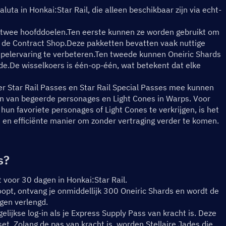
uta in Honkai:Star Rail, die alleen beschikbaar zijn via echt-
s twee hoofddoelen.Ten eerste kunnen ze worden gebruikt om 
 de Contract Shop.Deze pakketten bevatten vaak nuttige 
spelervaring te verbeteren.Ten tweede kunnen Oneiric Shards 
de.De wisselkoers is één-op-één, wat betekent dat elke 
 er Star Rail Passes en Star Rail Special Passes mee kunnen 
gen van begeerde personages en Light Cones in Warps. Voor 
hun favoriete personages of Light Cones te verkrijgen, is het 
 en efficiënte manier om zonder vertraging verder te komen.
s?
voor 30 dagen in Honkai:Star Rail.
opt, ontvang je onmiddellijk 300 Oneiric Shards en wordt de 
gen verlengd.
elijkse log-in als je Express Supply Pass van kracht is. Deze 
t. Zolang de pas van kracht is, worden Stellaire Jades die 