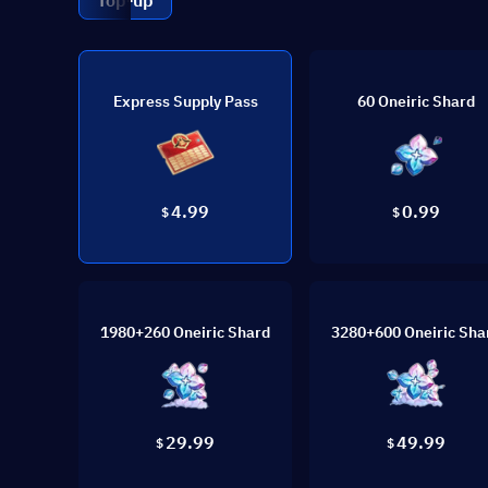
Top-up
Express Supply Pass
60 Oneiric Shard
4.99
0.99
$
$
1980+260 Oneiric Shard
3280+600 Oneiric Sha
29.99
49.99
$
$