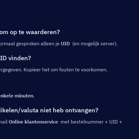
 om op te waarderen?
ormaal gesproken alleen je 
UID
  (en mogelijk server).
UID vinden?
ergegeven. Kopieer het om fouten te voorkomen.
enkele minuten
.
tikelen/valuta niet heb ontvangen?
ail 
Online klantenservice
  met bestelnummer + UID + 