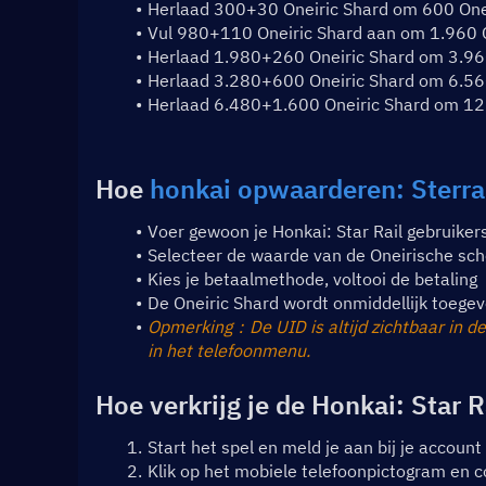
Herlaad 300+30 Oneiric Shard om 600 Oneir
Vul 980+110 Oneiric Shard aan om 1.960 On
Herlaad 1.980+260 Oneiric Shard om 3.960 
Herlaad 3.280+600 Oneiric Shard om 6.560 
Herlaad 6.480+1.600 Oneiric Shard om 12.9
Hoe 
honkai opwaarderen: Sterra
Voer gewoon je Honkai: Star Rail gebruikers
Selecteer de waarde van de Oneirische sche
Kies je betaalmethode, voltooi de betaling
De Oneiric Shard wordt onmiddellijk toegev
Opmerking：De UID is altijd zichtbaar in de
in het telefoonmenu.
Hoe verkrijg je de Honkai: Star R
Start het spel en meld je aan bij je account
Klik op het mobiele telefoonpictogram en c