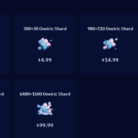
300+30 Oneiric Shard
980+110 Oneiric Shard
4.99
14.99
$
$
rd
6480+1600 Oneiric Shard
99.99
$