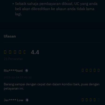
Sebaik sahaja pembayaran dibuat, UC yang anda 
beli akan dikreditkan ke akaun anda tidak lama 
lagi.
Ulasan
4.4
21 Penarafan
Ria****hani
2023-12-24 23:42:12
Barang sampai dengan cepat dan dalam kondisi baik, puas dengan
pelayanan ini.
Jer**** Low