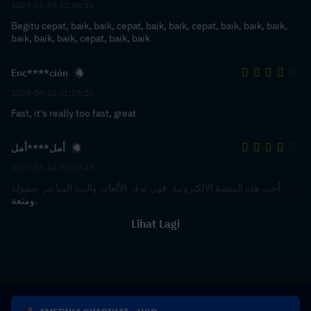
2023-11-29 22:50:31
Begitu cepat, baik, baik, cepat, baik, baik, cepat, baik, baik, baik,
baik, baik, baik, cepat, baik, baik
Enc****ción
2023-04-22 01:29:16
Fast, it's really too fast, great
أمل****أمل
2023-01-04 02:59:43
أحب هذه المنصة الإلكترونية، فهي توفر الألعاب والبث المباشر بسهولة
ومتعة.
Lihat Lagi