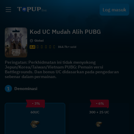
Log masuk
Kod UC Mudah Alih PUBG
Global
4.4
864.7k+ sold
Peringatan: Perkhidmatan ini tidak menyokong
Jepun/Korea/Taiwan/Vietnam PUBG: Pemain versi
Battlegrounds. Dan bonus UC didasarkan pada pengedaran
sebenar dalam permainan.
1
Denominasi
- 3%
- 6%
60UC
300 + 25 UC