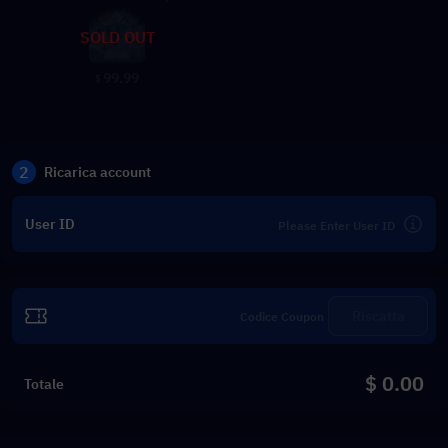
SOLD OUT
99.99
$
2
Ricarica account
User ID
Riscatta
$ 0.00
Totale