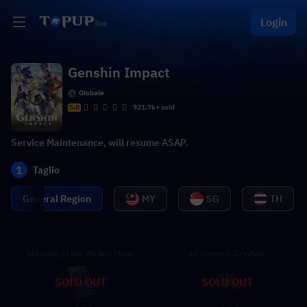
Login
Genshin Impact
Globale
5.0
921.7k+ sold
Service Maintenance, will resume ASAP.
1
Taglio
General Region
MY
SG
TH
Blessing of the Welkin Moon
60 Genesis Crystals
SOLD OUT
SOLD OUT