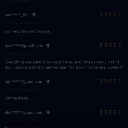
2124 Valutazioni
kno****_52r
2026-06-25 10:05:02
I do recommend this site.
dav****@gmail.com
2026-06-12 23:19:32
Everything was great, I've bought it several times already :) but I
don't understand why they've been "Sold out" for several weeks :(
ngu****@gmail.com
2026-05-22 11:35:13
Simple steps
pha****@gmail.com
2026-05-12 14:36:58