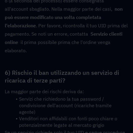
o (a seconda del processo) essere consegnata 
all'account sbagliato. Nella maggior parte dei casi,  
non 
può essere modificato una volta completata 
l'elaborazione
. Per favore, ricontrolla il tuo UID prima del 
pagamento. Se noti un errore, contatta  
Servizio clienti 
online
  il prima possibile prima che l'ordine venga 
elaborato.
6) Rischio il ban utilizzando un servizio di 
ricarica di terze parti?
La maggior parte dei rischi deriva da:
Servizi che richiedono la tua password / 
condivisione dell'account (ricariche tramite 
agente)
Venditori non affidabili con fonti poco chiare o 
potenzialmente legate al mercato grigio
Se un servizio richiede solo il tuo UID e segue procedure 