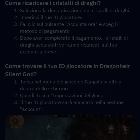
Come ricaricare i cristalli di draghi?
Seleziona la denominazione dei cristalli di draghi.
Inserisci il tuo ID giocatore.
Fai clic sul pulsante "Acquista ora" e scegli il 
metodo di pagamento
Dopo aver completato il pagamento, i cristalli di 
draghi acquistati verranno ricaricati sul tuo 
account a breve.
Come trovare il tuo ID giocatore in Dragonheir 
Silent God?
Tocca nel menu del gioco nell'angolo in alto a 
destra dello schermo.
Quindi, tocca "Impostazioni del gioco".
Il tuo ID giocatore sarà elencato nella sezione 
"account".