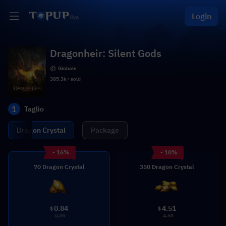
Login
Dragonheir: Silent Gods
Globale
385.3k+ sold
1
Taglio
Dragon Crystal
Package
- 16%
- 10%
70 Dragon Crystal
350 Dragon Crystal
0.84
4.51
$
$
0.99
4.99