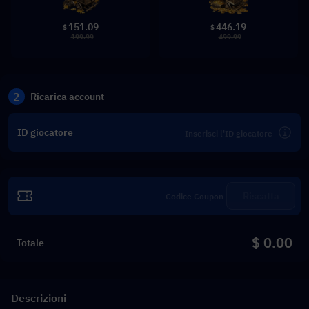
151.09
446.19
$
$
199.99
499.99
2
Ricarica account
ID giocatore
Riscatta
$ 0.00
Totale
Descrizioni