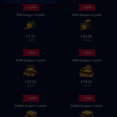
- 23%
- 18%
700 Dragon Crystal
1400 Dragon Crystal
7.72
14.81
$
$
9.99
17.99
- 26%
- 26%
3500 Dragon Crystal
7000 Dragon Crystal
37.35
74.61
$
$
49.99
99.99
- 25%
- 11%
14000 Dragon Crystal
35000 Dragon Crystal