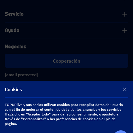
Servicio
Ayuda
Negocios
Cooperación
[email protected]
[email protected]
Cookies
Síguenos
TOPUPlive y sus socios utilizan cookies para recopilar datos de usuario
con el fin de mejorar el contenido del sitio, los anuncios y los servicios.
Haga clic en "Aceptar todo" para dar su consentimiento, o ajústelo a
través de "Personalizar" o las preferencias de cookies en el pie de
Copyright 2026 SEA WHALE TECHNOLOGY PTE.LTD. All Rights Reserved.
página.