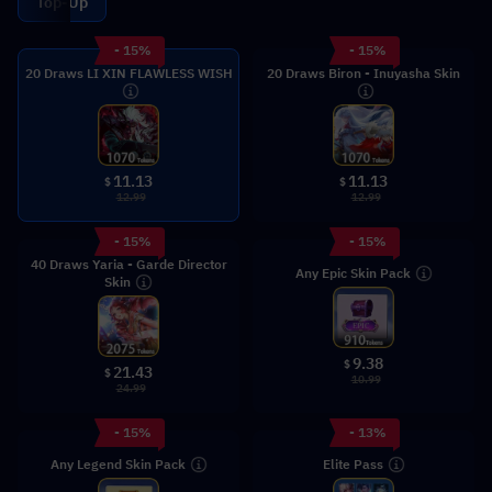
Top-Up
- 15%
- 15%
20 Draws LI XIN FLAWLESS WISH
20 Draws Biron - Inuyasha Skin
11.13
11.13
$
$
12.99
12.99
- 15%
- 15%
40 Draws Yaria - Garde Director
Any Epic Skin Pack
Skin
9.38
$
21.43
$
10.99
24.99
- 15%
- 13%
Any Legend Skin Pack
Elite Pass