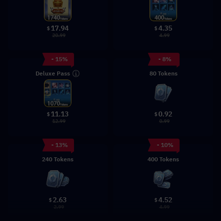
17.94
4.35
$
$
20.99
4.99
- 15%
- 8%
Deluxe Pass
80 Tokens
0.92
11.13
$
$
0.99
12.99
- 13%
- 10%
240 Tokens
400 Tokens
2.63
4.52
$
$
2.99
4.99