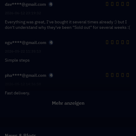
dav****@gmail.com
2026-06-12 23:19:32
Everything was great, I've bought it several times already :) but I
don't understand why they've been "Sold out" for several weeks :(
ngu****@gmail.com
2026-05-22 11:35:13
Simple steps
pha****@gmail.com
2026-05-12 14:36:58
Fast delivery.
Mehr anzeigen
News & Blogs