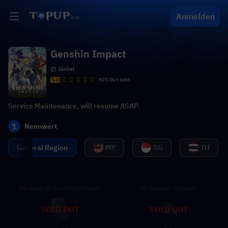
Anmelden
Genshin Impact
Global
5.0
923.0k+ sold
Service Maintenance, will resume ASAP.
1
Nennwert
General Region
MY
SG
TH
Blessing of the Welkin Moon
60 Genesis Crystals
SOLD OUT
SOLD OUT