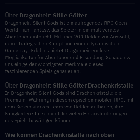
Über Dragonheir: Stille Götter
Dragonheir: Silent Gods ist ein aufregendes RPG Open-
World High-Fantasy, das Spieler in ein multiverales 
Abenteuer eintaucht. Mit über 200 Helden zur Auswahl, 
dem strategischen Kampf und einem dynamischen 
Gameplay -Erlebnis bietet Dragonheir endlose 
Möglichkeiten für Abenteuer und Erkundung. Schauen wir 
uns einige der wichtigsten Merkmale dieses 
faszinierenden Spiels genauer an.
Über Dragonheir: Stille Götter Drachenkristalle
In Dragonheir: Silent Gods sind Drachenkristalle die 
Premium -Währung in diesem epischen mobilen RPG, mit 
dem Sie ein starkes Team von Helden aufbauen, ihre 
Fähigkeiten stärken und die vielen Herausforderungen 
des Spiels bewältigen können.
Wie können Drachenkristalle nach oben 