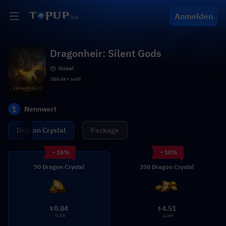
Anmelden
Dragonheir: Silent Gods
Global
384.6k+ sold
1
Nennwert
Dragon Crystal
Package
- 16%
- 10%
70 Dragon Crystal
350 Dragon Crystal
0.84
4.51
$
$
0.99
4.99