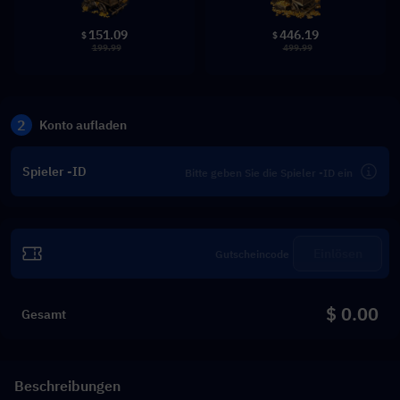
151.09
446.19
$
$
199.99
499.99
2
Konto aufladen
Spieler -ID
Einlösen
$ 0.00
Gesamt
Beschreibungen