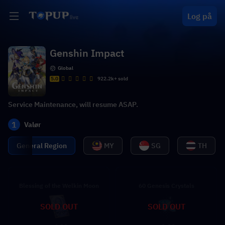
Log på
Genshin Impact
Global
5.0
922.2k+ sold
Service Maintenance, will resume ASAP.
1
Valør
General Region
MY
SG
TH
Blessing of the Welkin Moon
60 Genesis Crystals
SOLD OUT
SOLD OUT