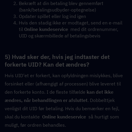
Bekræft at din betaling blev gennemført 
(bank/betalingsudbyder-optegnelse)
Opdater spillet eller log ind igen
Hvis den stadig ikke er modtaget, send en e-mail 
til 
Online kundeservice
  med dit ordrenummer, 
UID og skærmbillede af betalingsbevis
5) Hvad sker der, hvis jeg indtaster det 
forkerte UID? Kan det ændres?
Hvis UID'et er forkert, kan opfyldningen mislykkes, blive 
forsinket eller (afhængigt af processen) blive leveret til 
den forkerte konto. I de fleste tilfælde 
kan det ikke 
ændres, når behandlingen er afsluttet
. Dobbelttjek 
venligst dit UID før betaling. Hvis du bemærker en fejl, 
skal du kontakte  
Online kundeservice
  så hurtigt som 
muligt, før ordren behandles.