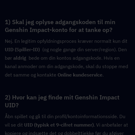
1) Skal jeg oplyse adgangskoden til min 
Genshin Impact-konto for at tanke op?
Nej. En legitim opfyldningsproces kræver normalt kun dit 
UID (Spiller-ID)
  (og nogle gange din server/region). Den 
bør 
aldrig
  bede om din kontos adgangskode. Hvis en 
kanal anmoder om din adgangskode, skal du stoppe med 
det samme og kontakte 
Online kundeservice
.
2) Hvor kan jeg finde mit Genshin Impact 
UID?
Åbn spillet og gå til din profil/kontoinformationsside. Du 
vil se dit 
UID (typisk et 9-cifret nummer)
. Vi anbefaler at 
kopiere og indsætte det og dobbelttjekke før du afgiver 