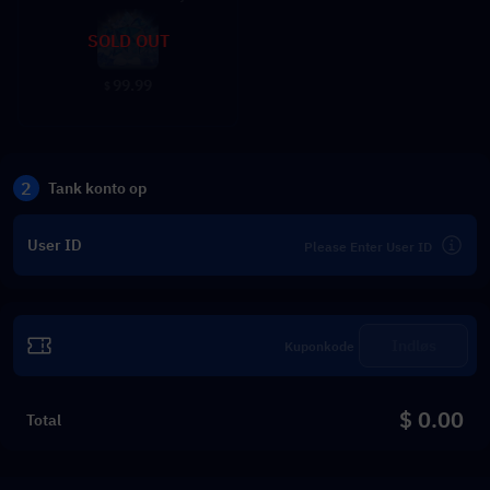
SOLD OUT
99.99
$
2
Tank konto op
User ID
Indløs
$ 0.00
Total