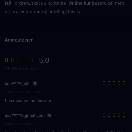
fejl i ordren, skal du kontakte  
Online kundeservice
  med 
dit ordrenummer og betalingsbevis.
Anmeldelser
5.0
2124 Bedømmelser
kno****_52r
2026-06-25 10:05:02
I do recommend this site.
dav****@gmail.com
2026-06-12 23:19:32