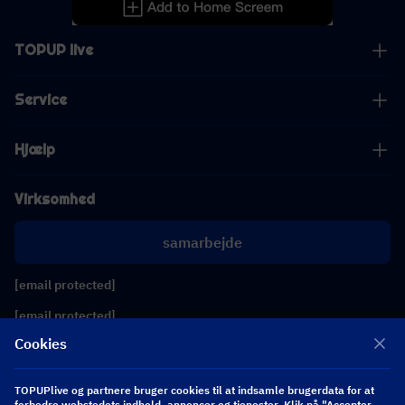
TOPUP live
Service
Hjælp
Virksomhed
samarbejde
[email protected]
[email protected]
Cookies
Følg os
TOPUPlive og partnere bruger cookies til at indsamle brugerdata for at
forbedre webstedets indhold, annoncer og tjenester. Klik på "Accepter