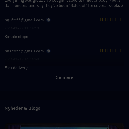
Everything was great, I've bought it several times already :) but I
don't understand why they've been "Sold out" for several weeks :(
ngu****@gmail.com
2026-05-22 11:35:13
Simple steps
pha****@gmail.com
2026-05-12 14:36:58
Fast delivery.
Se mere
Nyheder & Blogs