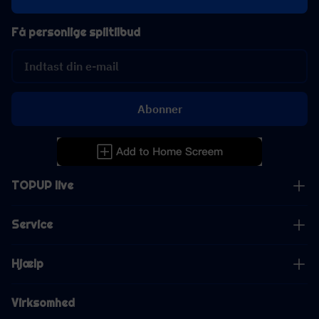
Få personlige spiltilbud
Abonner
TOPUP live
Service
Hjælp
Virksomhed