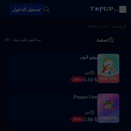
تسجيل الدخول
شحن مباشر
الرئيسية
تصفية
تم العثور على نتيجة ：30
بيجو لايف
من
$ 4.10
-38%
Poppo Live
من
$ 2.88
-15%