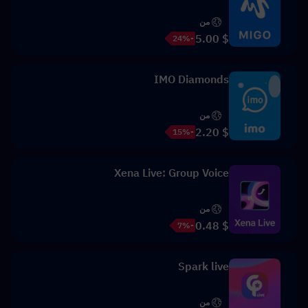
من
$ 5.00
-24%
IMO Diamonds
من
$ 2.20
-15%
Xena Live: Group Voice
من
$ 0.48
-7%
Spark live
من