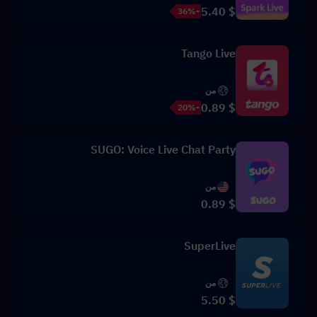
$ 5.40
-36%
Tango Live
من
$ 0.89
-20%
SUGO: Voice Live Chat Party
من
$ 0.89
SuperLive
من
$ 5.50