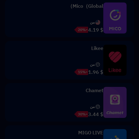
Mico（Global）
من
$ 4.19
-20%
Likee
من
$ 1.96
-15%
Chamet
من
$ 3.44
-30%
MIGO LIVE