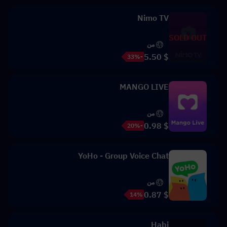
Nimo TV
SOLD OUT
من
$ 5.50
-33%
MANGO LIVE
من
$ 0.98
-20%
YoHo - Group Voice Chat
من
$ 0.87
14%
Habi