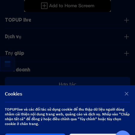
TOPUP live
Dịch vụ
Trợ giúp
Kinh doanh
Hợp tác
Cookies
[email protected]
[email protected]
TOPUPlive và các đối tác sử dụng cookie để thu thập dữ liệu người dùng
nhằm cải thiện nội dung trang web, quảng cáo và dịch vụ. Nhấp vào "Chấp
nhận tất cả" để đồng ý hoặc điều chỉnh qua "Tùy chỉnh" hoặc tùy chọn
cookie ở chân trang.
Theo dõi chúng tôi