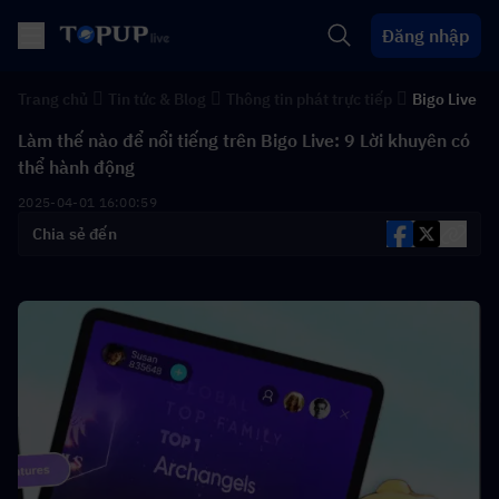
Đăng nhập
Trang chủ
Tin tức & Blog
Thông tin phát trực tiếp
Bigo Live
Làm thế nào để nổi tiếng trên Bigo Live: 9 Lời khuyên có
thể hành động
2025-04-01 16:00:59
Chia sẻ đến