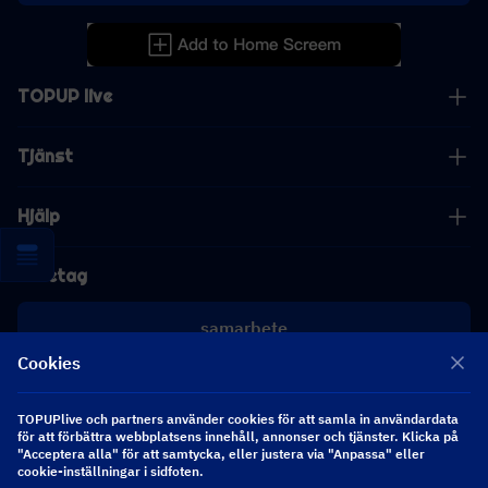
TOPUP live
Tjänst
Hjälp
Företag
samarbete
Cookies
[email protected]
[email protected]
TOPUPlive och partners använder cookies för att samla in användardata
för att förbättra webbplatsens innehåll, annonser och tjänster. Klicka på
"Acceptera alla" för att samtycka, eller justera via "Anpassa" eller
cookie-inställningar i sidfoten.
Följ oss