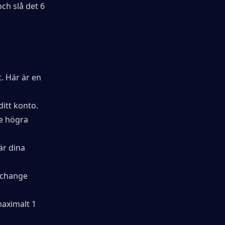
ch slå det 6 
. Här är en 
ditt konto.
e högra 
är dina 
xchange 
aximalt 1 