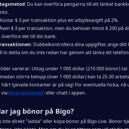
uttagsmetod
: Du kan överföra pengarna till ett länkat bankkor
nto.
 Kostar $ 3 per transaktion plus en utbytesavgift på 2%.
 Även $ 3 per transaktion, men du behöver minst $ 200 på di
 överföra det till din bank.
transaktionen
: Dubbelkontrollera dina uppgifter, ange ditt
ll in detta om du inte redan har genom att länka ett telef
.
ider varierar: Uttag under 1 000 dollar (210 000 bönor) tar 
medan större belopp (över 1 000 dollar) kan ta 25-30 arbets
hårt tjänade kontanter är på väg! För eventuella hicka, nå ut 
via
[email protected]
 eller chatt i appen.
ar jag bönor på Bigo?
 inte direkt "ladda" eller köpa bönor på Bigo Live. Bönor t