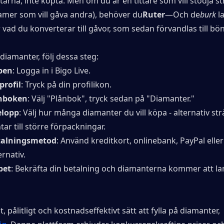
ttarna, inte köpta. Men om du är en tittare som vill stödja s
eamer som vill gåva andra), behöver du
Ruter
—Och de
burk
 l
vad du konverterar till gåvor, som sedan förvandlas till bön
 diamanter, följ dessa steg:
pen
: Logga in i Bigo Live.
 profil
: Tryck på din profilikon.
ånboken
: Välj "Plånbok", tryck sedan på "Diamanter."
belopp
: Välj hur många diamanter du vill köpa - alternativ strä
ar till större förpackningar.
etalningsmetod
: Använd kreditkort, onlinebank, PayPal eller
ernativ.
pet
: Bekräfta din betalning och diamanterna kommer att land
, pålitligt och kostnadseffektivt sätt att fylla på diamanter, 