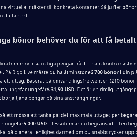
a virtuella intäkter till konkreta kontanter. Så ju fler bönor
n du ta bort.
a bönor behöver du för att få betalt 
 dina bönor och se riktiga pengar på ditt bankkonto måste du
el. På Bigo Live måste du ha åtminstone
6 700 bönor
 I din p
ra ett uttag. Baserat på omvandlingsfrekvensen (210 bönor =
tta ungefär ungefär
$ 31,90 USD
. Det är en rimlig utgångsp
 börja tjäna pengar på sina ansträngningar.
kså ett mössa att tänka på: det maximala uttaget per begär
ler ungefär
5 000 USD
. Dessutom är du begränsad till en be
ka, så planera i enlighet därmed om du snabbt rycker upp b