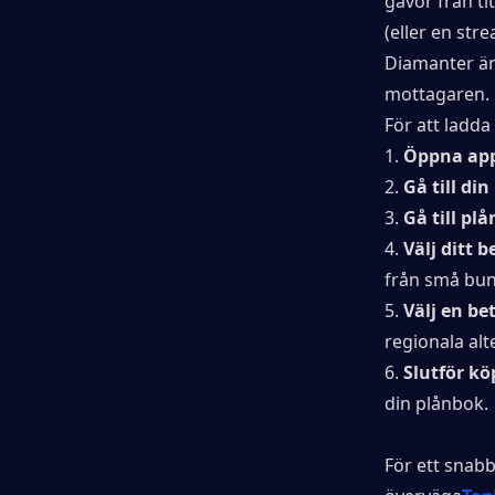
gåvor från ti
(eller en str
Diamanter är 
mottagaren.
För att ladda
1. 
Öppna ap
2. 
Gå till din
3. 
Gå till pl
4. 
Välj ditt 
från små bunt
5. 
Välj en b
regionala alt
6. 
Slutför kö
din plånbok.
För ett snabbt