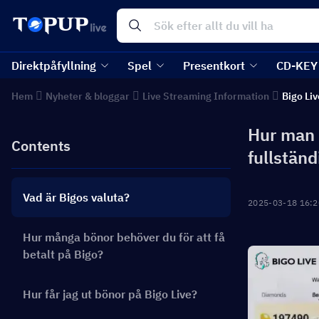
Direktpåfyllning
Spel
Presentkort
CD-KEY
Hem
Nyheter & bloggar
Live Streaming Information
Bigo Liv
Hur man k
Contents
fullständ
Vad är Bigos valuta?
2025-03-18 16:2
Hur många bönor behöver du för att få
betalt på Bigo?
Hur får jag ut bönor på Bigo Live?