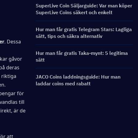
SuperLive Coin Säljarguide: Var man köper
SuperLive Coins säkert och enkelt
Hur man får gratis Telegram Stars: Lagliga
sätt, tips och säkra alternativ
er
. Dessa 
Hur man får gratis Taka-mynt: 5 legitima
kar gåvor 
sätt
på deras 
iktiga 
JACO Coins laddningsguide: Hur man
laddar coins med rabatt
en.
pengar för 
ndlas till 
ekt, är de 
r att 