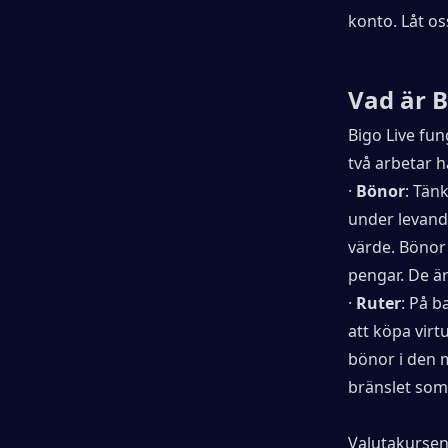
konto. Låt o
Vad är B
Bigo Live fun
två arbetar 
· 
Bönor
: Tän
under levand
värde. Bönor
pengar. De ä
· 
Ruter
: På b
att köpa virt
bönor i den 
bränslet som
Valutakursen