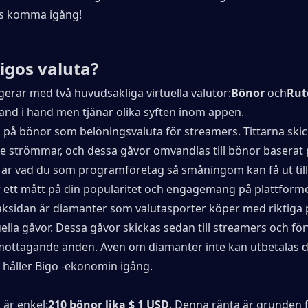
ss komma igång!
igos valuta?
gerar med två huvudsakliga virtuella valutor:
Bönor
 och
Rut
hand i hand men tjänar olika syften inom appen.
k på bönor som belöningsvaluta för streamers. Tittarna skic
e strömmar, och dessa gåvor omvandlas till bönor baserat 
 är vad du som programföretag så småningom kan få ut till r
r ett mått på din popularitet och engagemang på plattform
aksidan är diamanter som valutasporter köper med riktiga 
uella gåvor. Dessa gåvor skickas sedan till streamers och förva
mottagande änden. Även om diamanter inte kan utbetalas dir
 håller Bigo -ekonomin igång.
 är enkel:
210 bönor lika $ 1 USD
. Denna ränta är grunden fö