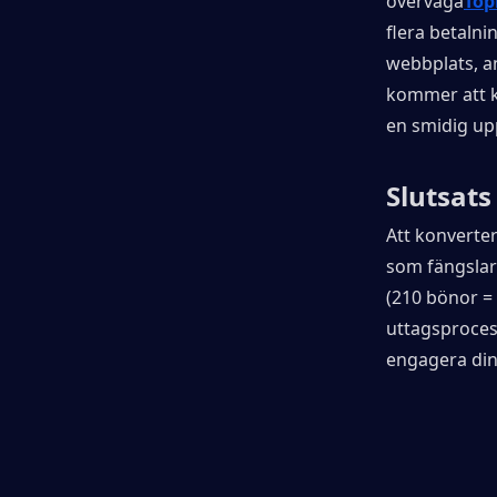
överväga
Top
flera betaln
webbplats, an
kommer att kr
en smidig upp
Slutsats
Att konverter
som fängslar 
(210 bönor = 
uttagsprocess
engagera dina