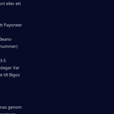
t eller ett 
tt Payoneer 
 Beans-
onnummer) 
3-5 
dagar. Var 
till Bigos 
jänas genom 