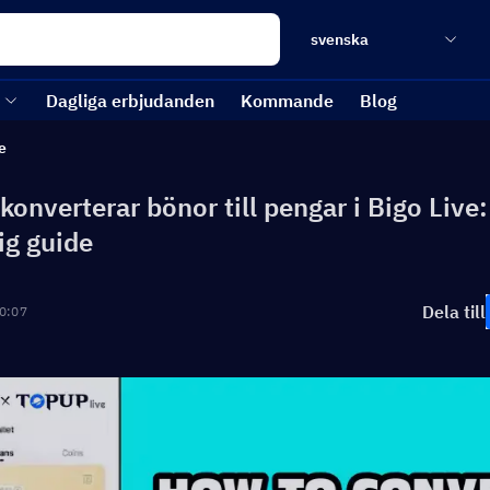
svenska
Dagliga erbjudanden
Kommande
Blog
e
onverterar bönor till pengar i Bigo Live:
ig guide
Dela till
0:07