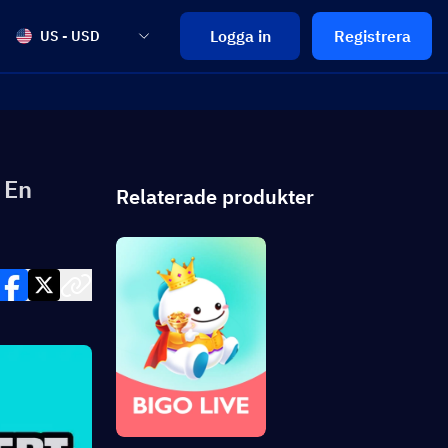
Logga in
Registrera
US - USD
 En
Relaterade produkter