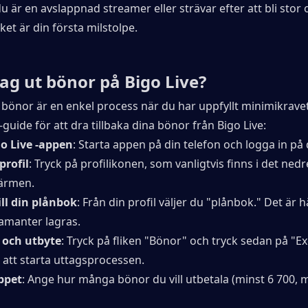
 är en avslappnad streamer eller strävar efter att bli stor o
t är din första milstolpe.
jag ut bönor på Bigo Live?
a bönor är en enkel process när du har uppfyllt minimikravet
-guide för att dra tillbaka dina bönor från Bigo Live:
o Live -appen
: Starta appen på din telefon och logga in på 
 profil
: Tryck på profilikonen, som vanligtvis finns i det nedr
ärmen.
ll din plånbok
: Från din profil väljer du "plånbok." Det är h
amanter lagras.
 och utbyte
: Tryck på fliken "Bönor" och tryck sedan på "E
 att starta uttagsprocessen.
ppet
: Ange hur många bönor du vill utbetala (minst 6 700, m