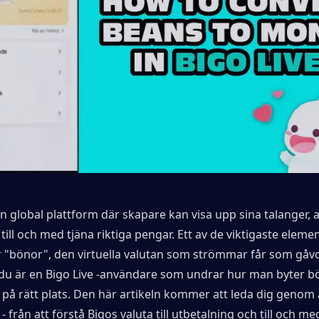
en global plattform där skapare kan visa upp sina talanger, ans
till och med tjäna riktiga pengar. Ett av de viktigaste elemen
 "bönor", den virtuella valutan som strömmar får som gåvo
du är en Bigo Live -användare som undrar hur man byter böno
på rätt plats. Den här artikeln kommer att leda dig genom al
 från att förstå Bigos valuta till utbetalning och till och med