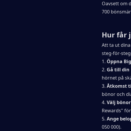
Oavsett om du
700 bönsmärke
Hur får 
Att ta ut din
steg-för-steg
1. 
Öppna Big
2. 
Gå till din
hörnet på sk
3. 
Åtkomst ti
bönor och di
4. 
Välj bönor
Rewards" för
5. 
Ange belo
050 000).