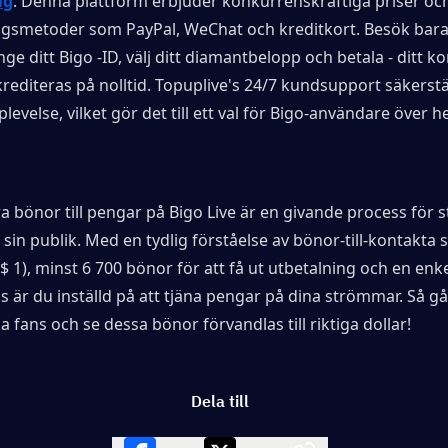
ig
. Denna plattform erbjuder konkurrenskraftiga priser och
ingsmetoder som PayPal, WeChat och kreditkort. Besök bara
ge ditt Bigo -ID, välj ditt diamantbelopp och betala - ditt ko
editeras på nolltid. Topuplive's 24/7 kundsupport säkerstäl
levelse, vilket gör det till ett val för Bigo-användare över h
a bönor till pengar på Bigo Live är en givande process för 
sin publik. Med en tydlig förståelse av bönor-till-kontakta 
$ 1), minst 6 700 bönor för att få ut utbetalning och en enke
 är du inställd på att tjäna pengar på dina strömmar. Så gå l
 fans och se dessa bönor förvandlas till riktiga dollar!
Dela till