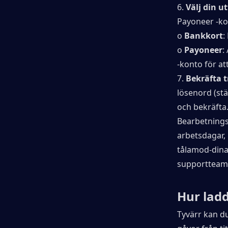
6. 
Välj din 
Payoneer -ko
o 
Bankkort
:
o 
Payoneer
:
-konto för att
7. 
Bekräfta 
lösenord (stä
och bekräfta
Bearbetningst
arbetsdagar, 
tålamod-dina 
supportteam 
Hur ladd
Tyvärr kan du