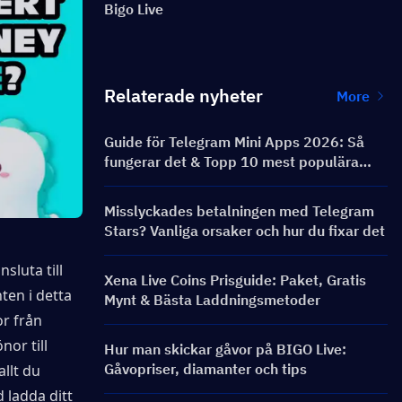
Bigo Live
Relaterade nyheter
More
Guide för Telegram Mini Apps 2026: Så
fungerar det & Topp 10 mest populära
Telegram Mini Apps
Misslyckades betalningen med Telegram
Stars? Vanliga orsaker och hur du fixar det
luta till 
Xena Live Coins Prisguide: Paket, Gratis
ten i detta 
Mynt & Bästa Laddningsmetoder
r från 
r till 
Hur man skickar gåvor på BIGO Live:
Gåvopriser, diamanter och tips
lt du 
 ladda ditt 