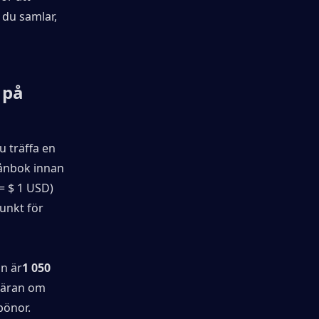
 du samlar, 
på 
 träffa en 
lånbok innan 
 $ 1 USD) 
unkt för 
an är
1 050 
gäran om 
önor. 