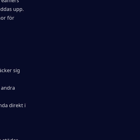
treamers 
addas upp. 
or för 
cker sig 
 andra 
a direkt i 