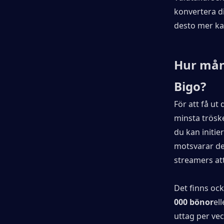
konvertera din
desto mer ka
Hur mång
Bigo?
För att få ut
minsta trösk
du kan initie
motsvarar de
streamers att
Det finns oc
000 bönor
el
uttag per vec