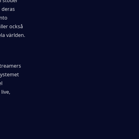
 stöder 
 deras 
nto 
ler också 
ela världen.
streamers 
systemet 
l 
ive, 