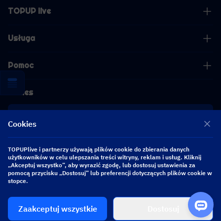
TOPUP live
Usługa
Pomoc
Biznes
współpraca
Cookies
[email protected]
TOPUPlive i partnerzy używają plików cookie do zbierania danych
[email protected]
użytkowników w celu ulepszania treści witryny, reklam i usług. Kliknij
„Akceptuj wszystko”, aby wyrazić zgodę, lub dostosuj ustawienia za
pomocą przycisku „Dostosuj” lub preferencji dotyczących plików cookie w
stopce.
Obserwuj nas
Zaakceptuj wszystkie
Dostosuj
Copyright 2026 SEA WHALE TECHNOLOGY PTE.LTD. All Rights Reserved.