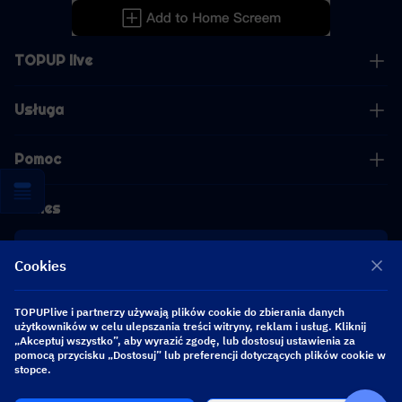
TOPUP live
Usługa
Pomoc
Biznes
współpraca
Cookies
[email protected]
TOPUPlive i partnerzy używają plików cookie do zbierania danych
[email protected]
użytkowników w celu ulepszania treści witryny, reklam i usług. Kliknij
„Akceptuj wszystko”, aby wyrazić zgodę, lub dostosuj ustawienia za
pomocą przycisku „Dostosuj” lub preferencji dotyczących plików cookie w
stopce.
Obserwuj nas