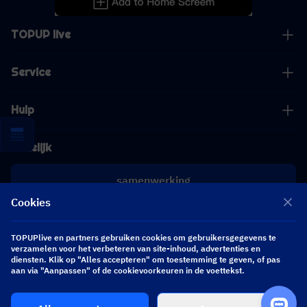
TOPUP live
Service
Hulp
Zakelijk
samenwerking
Cookies
[email protected]
[email protected]
TOPUPlive en partners gebruiken cookies om gebruikersgegevens te
verzamelen voor het verbeteren van site-inhoud, advertenties en
diensten. Klik op "Alles accepteren" om toestemming te geven, of pas
aan via "Aanpassen" of de cookievoorkeuren in de voettekst.
Volg ons